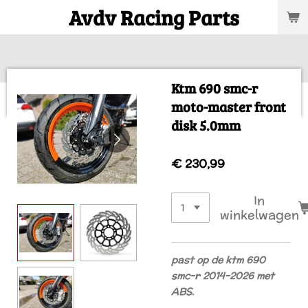
Avdv Racing Parts
Ga
direct
naar
de
hoofdinhoud
Ktm 690 smc-r
moto-master front
disk 5.0mm
€ 230,99
In
winkelwagen
past op de ktm 690
smc-r 2014-2026 met
ABS.