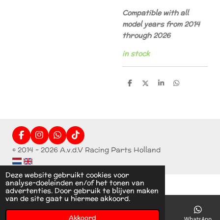
Compatible with all
model years from 2014
through 2026
in stock
D
D
S
D
e
e
h
e
l
e
a
l
e
l
r
e
n
e
n
F
I
W
T
a
n
h
i
© 2014 - 2026 A.v.d.V Racing Parts Holland
c
s
a
k
e
t
t
T
b
a
s
o
Deze website gebruikt cookies voor
o
g
A
k
analyse-doeleinden en/of het tonen van
o
r
p
advertenties. Door gebruik te blijven maken
k
a
p
van de site gaat u hiermee akkoord.
m
Akkoord
E-mailadres
Telefoonnummer
Instagram
WhatsApp