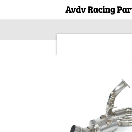
Avdv Racing Par
Ga
direct
naar
de
hoofdinhoud