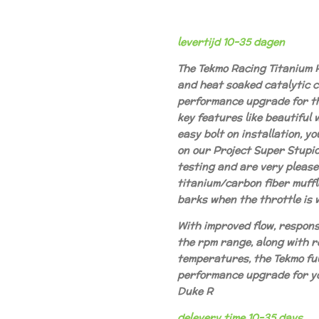
levertijd 10-35 dagen
The Tekmo Racing Titanium 
and heat soaked catalytic c
performance upgrade for t
key features like beautiful 
easy bolt on installation, y
on our Project Super Stupi
testing and are very please
titanium/carbon fiber muffle
barks when the throttle is
With improved flow, respo
the rpm range, along with 
temperatures, the Tekmo ful
performance upgrade for y
Duke
R
delevery time 10-35 days