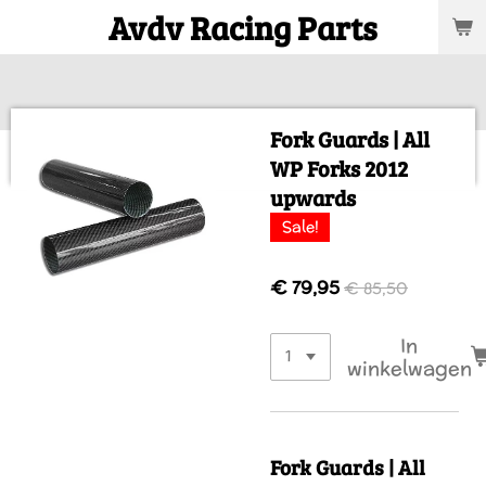
Avdv Racing Parts
Ga
direct
naar
de
hoofdinhoud
Fork Guards | All
WP Forks 2012
upwards
Sale!
€ 79,95
€ 85,50
In
winkelwagen
Fork Guards | All