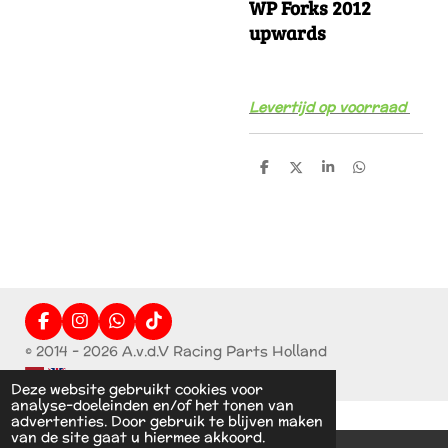
WP Forks 2012
upwards
Levertijd op voorraad
D
D
S
D
e
e
h
e
l
e
a
l
e
l
r
e
n
e
n
F
I
W
T
a
n
h
i
© 2014 - 2026 A.v.d.V Racing Parts Holland
c
s
a
k
e
t
t
T
Deze website gebruikt cookies voor
b
a
s
o
analyse-doeleinden en/of het tonen van
o
g
A
k
advertenties. Door gebruik te blijven maken
o
r
p
van de site gaat u hiermee akkoord.
k
a
p