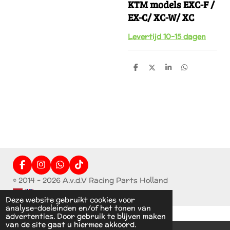
KTM models EXC-F /
EX-C/ XC-W/ XC
Levertijd 10-15 dagen
D
D
S
D
e
e
h
e
l
e
a
l
e
l
r
e
n
e
n
F
I
W
T
a
n
h
i
© 2014 - 2026 A.v.d.V Racing Parts Holland
c
s
a
k
e
t
t
T
Deze website gebruikt cookies voor
b
a
s
o
analyse-doeleinden en/of het tonen van
o
g
A
k
advertenties. Door gebruik te blijven maken
o
r
p
van de site gaat u hiermee akkoord.
k
a
p