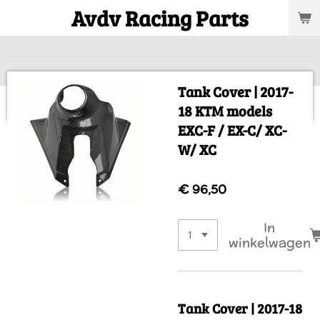
Avdv Racing Parts
Ga
direct
naar
de
hoofdinhoud
Tank Cover | 2017-
18 KTM models
EXC-F / EX-C/ XC-
W/ XC
€ 96,50
In
winkelwagen
Tank Cover | 2017-18