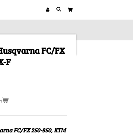
 Husqvarna FC/FX
X-F
n
arna FC/FX 250-350, KTM