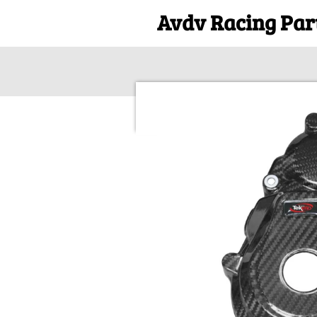
Avdv Racing Par
Ga
direct
naar
de
hoofdinhoud