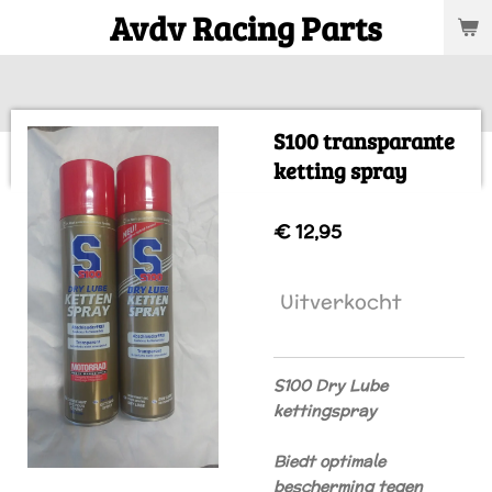
Avdv Racing Parts
Ga
direct
naar
de
hoofdinhoud
S100 transparante
ketting spray
€ 12,95
Uitverkocht
S100 Dry Lube
kettingspray
Biedt optimale
bescherming tegen