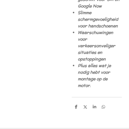
Google Now
Slimme
schermgevoeligheid
voor handschoenen
Waarschuwingen
voor
verkeersonveliger
situaties en
opstoppingen
Plus alles wat je
nodig hebt voor
montage op de
motor.
D
D
S
D
e
e
h
e
l
e
a
l
e
l
r
e
n
e
n