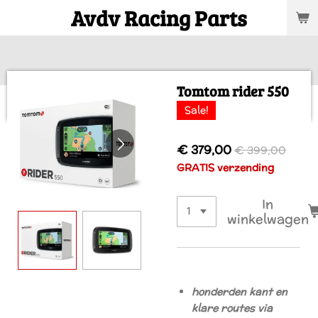
Avdv Racing Parts
Ga
direct
naar
de
hoofdinhoud
Tomtom rider 550
Sale!
€ 379,00
€ 399,00
GRATIS verzending
In
winkelwagen
honderden kant en
klare routes via