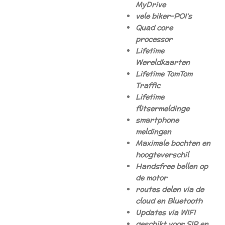
MyDrive
vele biker-POI’s
Quad core
processor
Lifetime
Wereldkaarten
Lifetime TomTom
Traffic
Lifetime
flitsermeldinge
smartphone
meldingen
Maximale bochten en
hoogteverschil
Handsfree bellen op
de motor
routes delen via de
cloud en Bluetooth
Updates via WIFI
geschikt voor SIR en