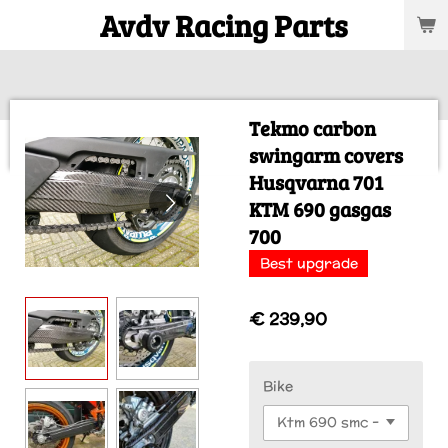
Avdv Racing Parts
Ga
direct
naar
de
hoofdinhoud
Tekmo carbon
swingarm covers
Husqvarna 701
KTM 690 gasgas
700
Best upgrade
€ 239,90
Bike