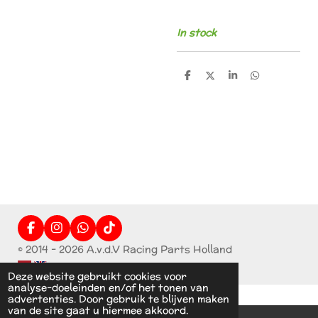
In stock
D
D
S
D
e
e
h
e
l
e
a
l
e
l
r
e
n
e
n
F
I
W
T
a
n
h
i
© 2014 - 2026 A.v.d.V Racing Parts Holland
c
s
a
k
e
t
t
T
Deze website gebruikt cookies voor
b
a
s
o
analyse-doeleinden en/of het tonen van
o
g
A
k
advertenties. Door gebruik te blijven maken
o
r
p
van de site gaat u hiermee akkoord.
k
a
p