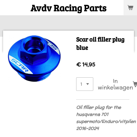
Avdv Racing Parts
Ga
direct
naar
de
hoofdinhoud
Scar oil filler plug
blue
€ 14,95
In
winkelwagen
Oil filler plug for the
husqvarna 701
supermoto/Enduro/vitpilen
2016-2024